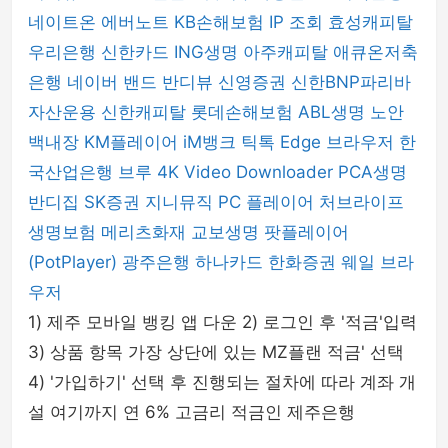
네이트온
에버노트
KB손해보험
IP 조회
효성캐피탈
우리은행
신한카드
ING생명
아주캐피탈
애큐온저축
은행
네이버 밴드
반디뷰
신영증권
신한BNP파리바
자산운용
신한캐피탈
롯데손해보험
ABL생명
노안
백내장
KM플레이어
iM뱅크
틱톡
Edge 브라우저
한
국산업은행
브루
4K Video Downloader
PCA생명
반디집
SK증권
지니뮤직 PC 플레이어
처브라이프
생명보험
메리츠화재
교보생명
팟플레이어
(PotPlayer)
광주은행
하나카드
한화증권
웨일 브라
우저
1) 제주 모바일 뱅킹 앱 다운 2) 로그인 후 '적금'입력
3) 상품 항목 가장 상단에 있는 MZ플랜 적금' 선택
4) '가입하기' 선택 후 진행되는 절차에 따라 계좌 개
설 여기까지 연 6% 고금리 적금인 제주은행