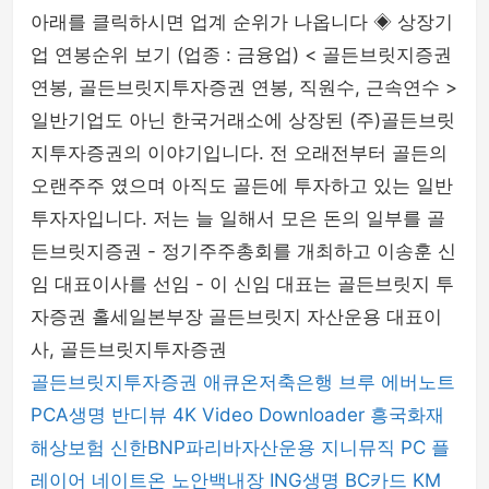
아래를 클릭하시면 업계 순위가 나옵니다 ◈ 상장기
업 연봉순위 보기 (업종 : 금융업) < 골든브릿지증권
연봉, 골든브릿지투자증권 연봉, 직원수, 근속연수 >
일반기업도 아닌 한국거래소에 상장된 (주)골든브릿
지투자증권의 이야기입니다. 전 오래전부터 골든의
오랜주주 였으며 아직도 골든에 투자하고 있는 일반
투자자입니다. 저는 늘 일해서 모은 돈의 일부를 골
든브릿지증권 - 정기주주총회를 개최하고 이송훈 신
임 대표이사를 선임 - 이 신임 대표는 골든브릿지 투
자증권 홀세일본부장 골든브릿지 자산운용 대표이
사, 골든브릿지투자증권
골든브릿지투자증권
애큐온저축은행
브루
에버노트
PCA생명
반디뷰
4K Video Downloader
흥국화재
해상보험
신한BNP파리바자산운용
지니뮤직 PC 플
레이어
네이트온
노안백내장
ING생명
BC카드
KM