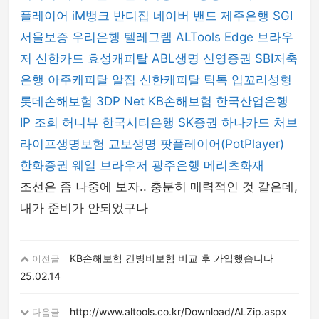
플레이어
iM뱅크
반디집
네이버 밴드
제주은행
SGI
서울보증
우리은행
텔레그램
ALTools
Edge 브라우
저
신한카드
효성캐피탈
ABL생명
신영증권
SBI저축
은행
아주캐피탈
알집
신한캐피탈
틱톡
입꼬리성형
롯데손해보험
3DP Net
KB손해보험
한국산업은행
IP 조회
허니뷰
한국시티은행
SK증권
하나카드
처브
라이프생명보험
교보생명
팟플레이어(PotPlayer)
한화증권
웨일 브라우저
광주은행
메리츠화재
조선은 좀 나중에 보자.. 충분히 매력적인 것 같은데,
내가 준비가 안되었구나
KB손해보험 간병비보험 비교 후 가입했습니다
이전글
25.02.14
http://www.altools.co.kr/Download/ALZip.aspx
다음글