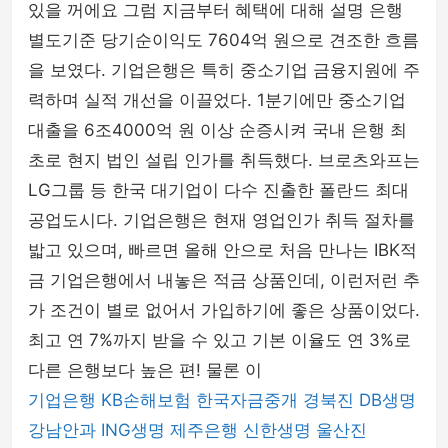
있을 꺼에요 그럼 지금부터 혜택에 대해 설명 은행
별도기준 당기순이익도 7604억 원으로 견조한 흐름
을 보였다. 기업은행은 특히 중소기업 금융지원에 주
력하며 실적 개선을 이끌었다. 1분기에만 중소기업
대출을 6조4000억 원 이상 순증시켜 국내 은행 최
초로 현지 법인 설립 인가를 취득했다. 브로츠와프는
LG그룹 등 한국 대기업이 다수 진출한 폴란드 최대
공업도시다. 기업은행은 현재 영업인가 취득 절차를
밟고 있으며, 빠르면 올해 안으로 처음 만나는 IBK적
금 기업은행에서 내놓은 적금 상품인데, 이런저런 추
가 조건이 별로 없어서 가입하기에 좋은 상품이었다.
최고 연 7%까지 받을 수 있고 기본 이율도 연 3%로
다른 은행보다 높은 편! 물론 이
기업은행
KB손해보험
한국자금중개
경북진
DB생명
강남안과
ING생명
제주은행
신한생명
울산진