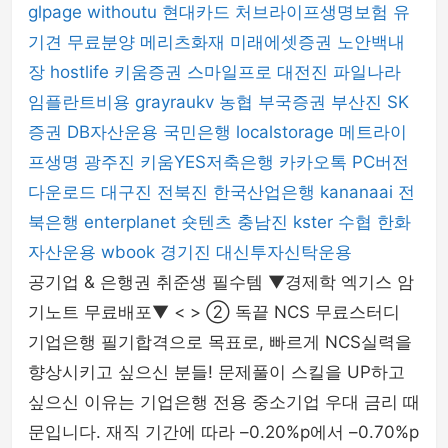
glpage
withoutu
현대카드
처브라이프생명보험
유
기견 무료분양
메리츠화재
미래에셋증권
노안백내
장
hostlife
키움증권
스마일프로
대전진
파일나라
임플란트비용
grayraukv
농협
부국증권
부산진
SK
증권
DB자산운용
국민은행
localstorage
메트라이
프생명
광주진
키움YES저축은행
카카오톡 PC버전
다운로드
대구진
전북진
한국산업은행
kananaai
전
북은행
enterplanet
숏텐츠
충남진
kster
수협
한화
자산운용
wbook
경기진
대신투자신탁운용
공기업 & 은행권 취준생 필수템 ▼경제학 엑기스 암
기노트 무료배포▼ < > ② 독끝 NCS 무료스터디
기업은행 필기합격으로 목표로, 빠르게 NCS실력을
향상시키고 싶으신 분들! 문제풀이 스킬을 UP하고
싶으신 이유는 기업은행 전용 중소기업 우대 금리 때
문입니다. 재직 기간에 따라 –0.20%p에서 –0.70%p