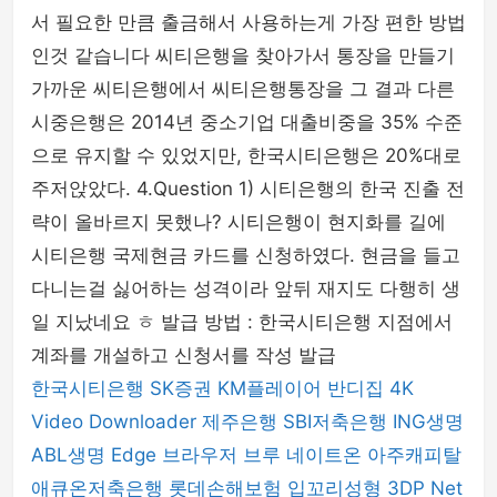
서 필요한 만큼 출금해서 사용하는게 가장 편한 방법
인것 같습니다 씨티은행을 찾아가서 통장을 만들기
가까운 씨티은행에서 씨티은행통장을 그 결과 다른
시중은행은 2014년 중소기업 대출비중을 35% 수준
으로 유지할 수 있었지만, 한국시티은행은 20%대로
주저앉았다. 4.Question 1) 시티은행의 한국 진출 전
략이 올바르지 못했나? 시티은행이 현지화를 길에
시티은행 국제현금 카드를 신청하였다. 현금을 들고
다니는걸 싫어하는 성격이라 앞뒤 재지도 다행히 생
일 지났네요 ㅎ 발급 방법 : 한국시티은행 지점에서
계좌를 개설하고 신청서를 작성 발급
한국시티은행
SK증권
KM플레이어
반디집
4K
Video Downloader
제주은행
SBI저축은행
ING생명
ABL생명
Edge 브라우저
브루
네이트온
아주캐피탈
애큐온저축은행
롯데손해보험
입꼬리성형
3DP Net