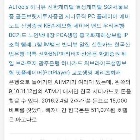
ALTools
허니뷰
신한캐피탈
효성캐피탈
SGI서울보
증
골든브릿지투자증권
지니뮤직 PC 플레이어
에버
노트
신영증권
KB손해보험
네이버 밴드
우리은행
BC카드
노안백내장
PCA생명
흥국화재해상보험
IP
조회
텔레그램
iM뱅크
반디뷰
알집
신한카드
한국산
업은행
틱톡
신한BNP파리바자산운용
한화증권
웨
일 브라우저
광주은행
하나카드
처브라이프생명보
험
팟플레이어(PotPlayer)
교보생명
메리츠화재
은행으로 들어가면 ATM기가 여러대 있는데, 왼쪽의
9,10,11,12번의 ATM기 에서만 한국 시티카드로 돈을
찾을 수 있다. 2016.2.4일 2주간 쓸 돈으로 15,000
바트를 찾았다. 빠져나간 한국돈은 511,074원 호텔
은 아고다로