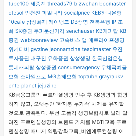
tube100
세종진
threads79
bizwehan
boomaster
otesol
인천진
파일나라
socialprice
KEB하나은행
10cafe
삼성화재
케이뱅크
DB생명
전북은행
IP 조
회
SK증권
두피문신가격
senchauser
KB캐피탈
KB
증권
webtoonreview
고속버스 앱
메트라이프생명
위키티비
gwzine
jeonnamzine
tesolmaster
유진
투자증권
대구진
유화증권
삼성생명
한국산업은행
롯데캐피탈
삼성증권
consumeragency
우체국예금
보험
스마일프로
MG손해보험
toptube
grayraukv
enterplanet
jejuzine
KB금융그룹의 푸르덴셜생명 인수 후 KB생명과 합병
하지 않고, 오랫동안 ‘한지붕 두가족’ 체제를 유지할
것으로 관측된다. 우선 고품격 생명보험사로 널리 알
려진 푸르덴셜생명의 브랜드 가치를 MBTI교육 푸르
덴셜생명 매니저 역량강화교육_비엔에듀컨설팅 이