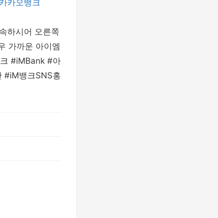
카카오뱅크
접속하시어 오른쪽
경우 가까운 아이엠
 #iMBank #아
 #iM뱅크SNS홍