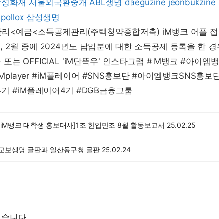
삼성화재
서울외국환중개
ABL생명
daeguzine
jeonbukzine
apollox
삼성생명
리<예금<소득공제관리(주택청약종합저축) iM뱅크 어플 
1월, 2월 중에 2024년도 납입분에 대한 소득공제 등록을 한 
또는 OFFICIAL 'iM단똑우' 인스타그램 #iM뱅크 #아이엠뱅크
Mplayer #iM플레이어 #SNS홍보단 #아이엠뱅크SNS홍보단
er4기 #iM플레이어4기 #DGB금융그룹
기 iM뱅크 대학생 홍보대사]1조 한입만조 8월 활동보고서
25.02.25
년 교보생명 글판과 일산동구청 글판
25.02.24
없습니다.