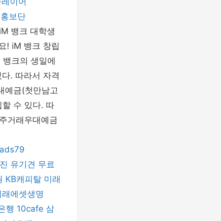
엠플레이어
NS홍보단
 iM 뱅크 대학생
! iM 뱅크 창립
iM 뱅크의 생일에
다. 따라서 자격
우대예금(첫만남고
할 수 있다. 따
iM주거래우대예금
eads79
진
유기견 무료
권
KB캐피탈
미래
미래에셋생명
은행
10cafe
삼