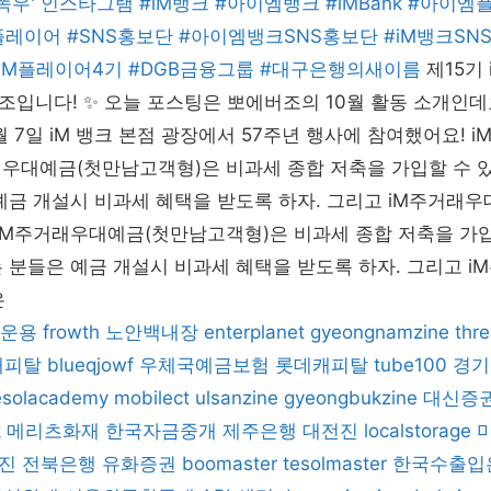
iM단똑우' 인스타그램 #iM뱅크 #아이엠뱅크 #iMBank #아이
#iM플레이어 #SNS홍보단 #아이엠뱅크SNS홍보단 #iM뱅크S
4기 #iM플레이어4기 #DGB금융그룹 #대구은행의새이름
제15기
r 조입니다! ✨ 오늘 포스팅은 뽀에버조의 10월 활동 소개인데요
월 7일 iM 뱅크 본점 광장에서 57주년 행사에 참여했어요! 
래우대예금(첫만남고객형)은 비과세 종합 저축을 가입할 수 있
예금 개설시 비과세 혜택을 받도록 하자. 그리고 iM주거래
 iM주거래우대예금(첫만남고객형)은 비과세 종합 저축을 가입
 분들은 예금 개설시 비과세 혜택을 받도록 하자. 그리고 
은
운용
frowth
노안백내장
enterplanet
gyeongnamzine
thr
캐피탈
blueqjowf
우체국예금보험
롯데캐피탈
tube100
경기
esolacademy
mobilect
ulsanzine
gyeongbukzine
대신증
k
메리츠화재
한국자금중개
제주은행
대전진
localstorage
진
전북은행
유화증권
boomaster
tesolmaster
한국수출입