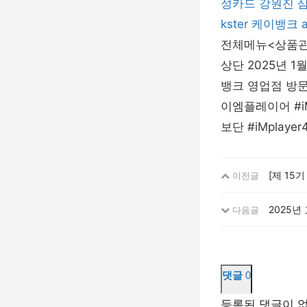
성카드
강원진
kster
케이뱅크
전체메뉴<상품관
상단 2025년 
뱅크 영업점 방문 
이엠플레이어 #i
보단 #iMplay
[제 15
이전글
2025
다음글
댓글
0
등록된 댓글이 