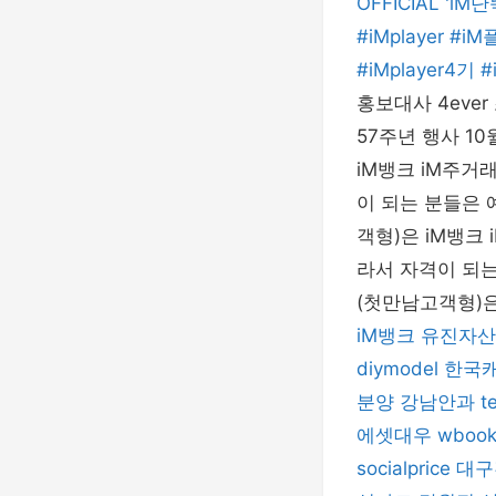
OFFICIAL '
#iMplayer 
#iMplayer
홍보대사 4eve
57주년 행사 10
iM뱅크 iM주거
이 되는 분들은 
객형)은 iM뱅크
라서 자격이 되는
(첫만남고객형)
iM뱅크
유진자산
diymodel
한국
분양
강남안과
t
에셋대우
wboo
socialprice
대구