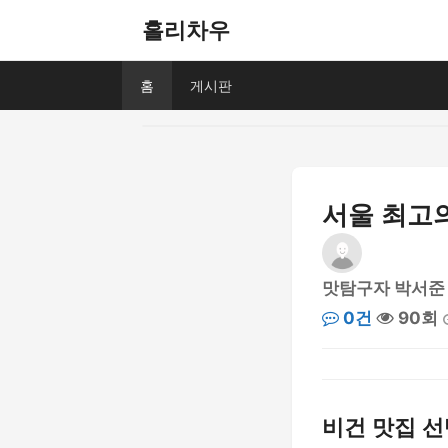
홀리차우
홈
게시판
서울 최고의
맛탐구자 박서준
0건
90회
비건 맛집 선