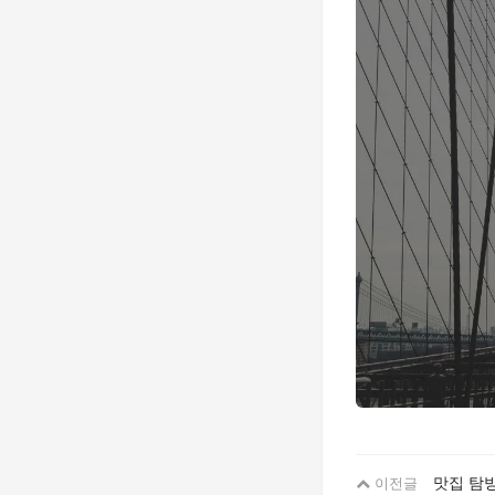
맛집 탐방
이전글